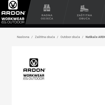
RADNA
ZAŠTITNA
ODJEĆA
OBUĆA
Naslovna
/
Zaštitna obuća
/
Outdoor obuća
/
Natikače AR