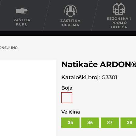
SEZONSKA I
ZAŠTITA
ZAŠTITNA
PROMO
RUKU
OPREMA
ODJEĆA
DON®JUNO
Natikače ARDON
Kataloški broj:
G3301
Boja
Veličina
35
36
37
38