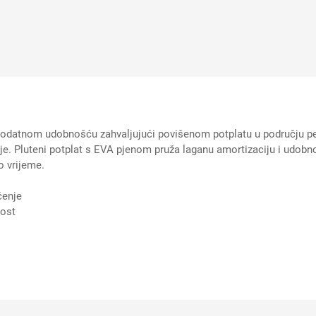
odatnom udobnošću zahvaljujući povišenom potplatu u području pete
e. Pluteni potplat s EVA pjenom pruža laganu amortizaciju i udobno
o vrijeme.
ćenje
nost