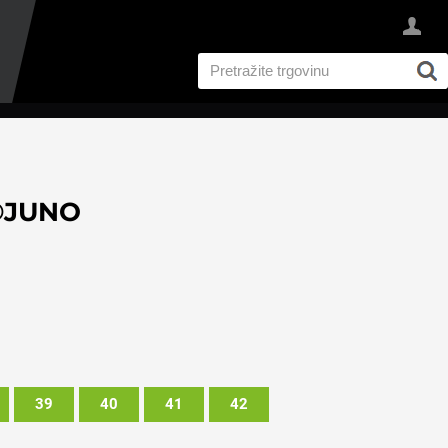
®JUNO
39
40
41
42