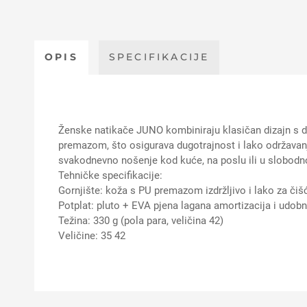
OPIS
SPECIFIKACIJE
Ženske natikače JUNO kombiniraju klasičan dizajn s d
premazom, što osigurava dugotrajnost i lako održavanj
svakodnevno nošenje kod kuće, na poslu ili u slobodn
Tehničke specifikacije:
Gornjište: koža s PU premazom izdržljivo i lako za čiš
Potplat: pluto + EVA pjena lagana amortizacija i udob
Težina: 330 g (pola para, veličina 42)
Veličine: 35 42