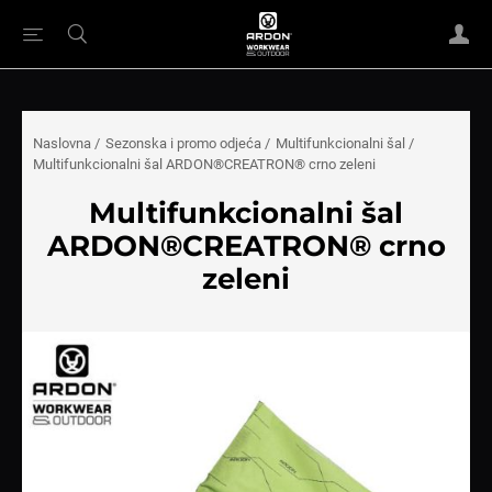
Naslovna
/
Sezonska i promo odjeća
/
Multifunkcionalni šal
/
Multifunkcionalni šal ARDON®CREATRON® crno zeleni
Multifunkcionalni šal
ARDON®CREATRON® crno
zeleni