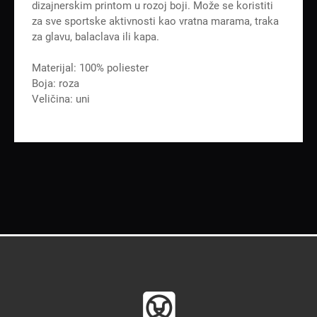
dizajnerskim printom u rozoj boji. Može se koristiti
za sve sportske aktivnosti kao vratna marama, traka
za glavu, balaclava ili kapa.
Materijal: 100% poliester
Boja: roza
Veličina: uni