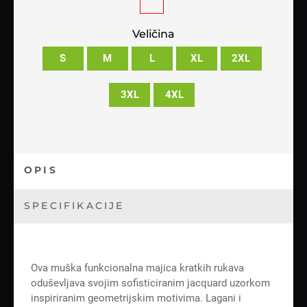
Veličina
S
M
L
XL
2XL
3XL
4XL
OPIS
SPECIFIKACIJE
Ova muška funkcionalna majica kratkih rukava
oduševljava svojim sofisticiranim jacquard uzorkom
inspiriranim geometrijskim motivima. Lagani i