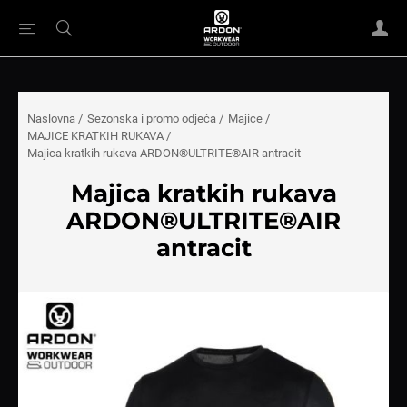
Naslovna
/
Sezonska i promo odjeća
/
Majice
/
MAJICE KRATKIH RUKAVA
/
Majica kratkih rukava ARDON®ULTRITE®AIR antracit
Majica kratkih rukava
ARDON®ULTRITE®AIR
antracit