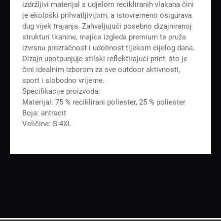
izdržljivi materijal s udjelom recikliranih vlakana čini
je ekološki prihvatljivijom, a istovremeno osigurava
dug vijek trajanja. Zahvaljujući posebno dizajniranoj
strukturi tkanine, majica izgleda premium te pruža
izvrsnu prozračnost i udobnost tijekom cijelog dana.
Dizajn upotpunjuje stilski reflektirajući print, što je
čini idealnim izborom za sve outdoor aktivnosti,
sport i slobodno vrijeme.
Specifikacije proizvoda:
Materijal: 75 % reciklirani poliester, 25 % poliester
Boja: antracit
Veličine: S 4XL