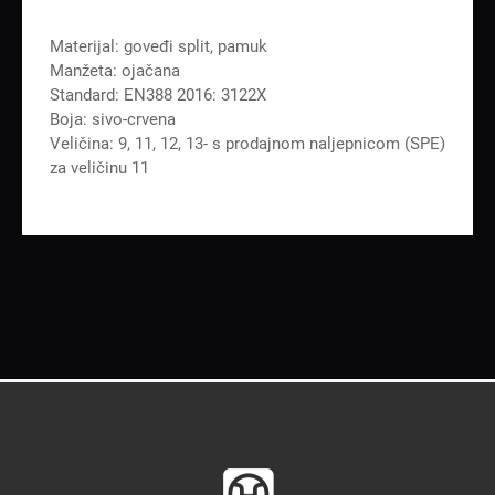
Materijal: goveđi split, pamuk
Manžeta: ojačana
Standard: EN388 2016: 3122X
Boja: sivo-crvena
Veličina: 9, 11, 12, 13- s prodajnom naljepnicom (SPE)
za veličinu 11