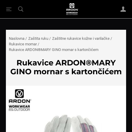
Naslovna
/
Zaštita ruku
/
Zaštitne rukavice kožne i varilačke
/
Rukavice mornar
/
Rukavice ARDON®MARY GINO mornar s kartončićem
Rukavice ARDON®MARY
GINO mornar s kartončićem