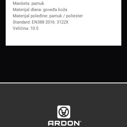
Manšeta: pamuk
Materijal dlana: goveđa koža
Materijal poleđine: pamuk / poliester
Standard: EN388 2016: 3122X
Veličina: 10.5