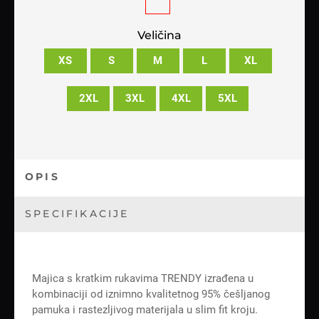
Veličina
XS
S
M
L
XL
2XL
3XL
4XL
5XL
OPIS
SPECIFIKACIJE
Majica s kratkim rukavima TRENDY izrađena u
kombinaciji od iznimno kvalitetnog 95% češljanog
pamuka i rastezljivog materijala u slim fit kroju.