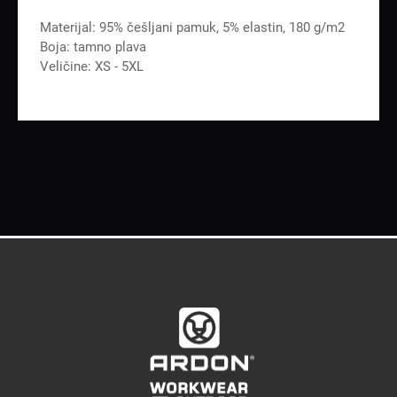
Materijal: 95% češljani pamuk, 5% elastin, 180 g/m2
Boja: tamno plava
Veličine: XS - 5XL