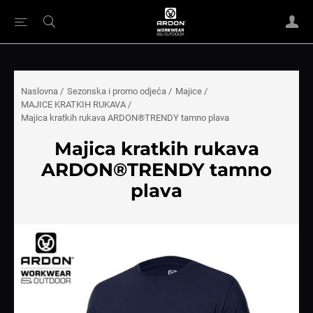
Naslovna
/
Sezonska i promo odjeća
/
Majice
/
MAJICE KRATKIH RUKAVA
/
Majica kratkih rukava ARDON®TRENDY tamno plava
Majica kratkih rukava
ARDON®TRENDY tamno
plava