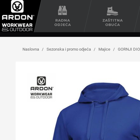
RADNA
ZAŠTITNA
ODJEĆA
OBUĆA
Naslovna
/
Sezonska i promo odjeća
/
Majice
/
GORNJI DIO