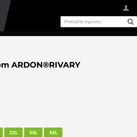
ačom ARDON®RIVARY
2XL
3XL
4XL