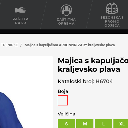
SEZONSKA I
ZAŠTITA
ZAŠTITNA
PROMO
RUKU
OPREMA
ODJEĆA
 TRENIRKE
/
Majica s kapuljačom ARDON®RIVARY kraljevsko plava
Majica s kapulj
kraljevsko plava
Kataloški broj:
H6704
Boja
Veličina
S
M
L
XL