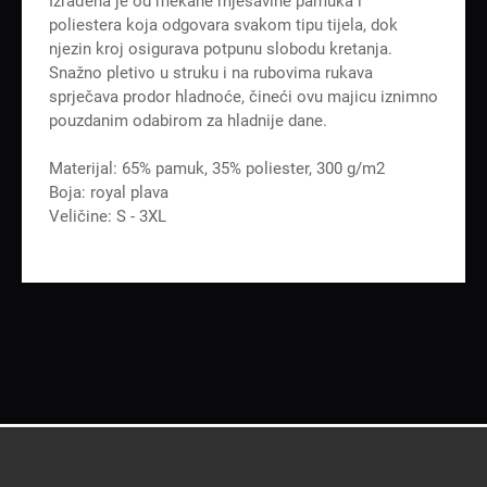
Izrađena je od mekane mješavine pamuka i
poliestera koja odgovara svakom tipu tijela, dok
njezin kroj osigurava potpunu slobodu kretanja.
Snažno pletivo u struku i na rubovima rukava
sprječava prodor hladnoće, čineći ovu majicu iznimno
pouzdanim odabirom za hladnije dane.
Materijal: 65% pamuk, 35% poliester, 300 g/m2
Boja: royal plava
Veličine: S - 3XL