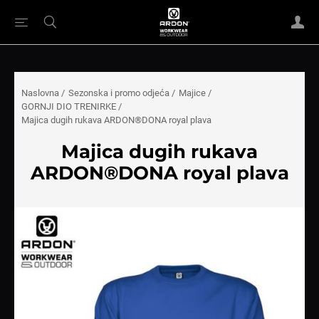
Naslovna
/
Sezonska i promo odjeća
/
Majice
/
GORNJI DIO TRENIRKE
/
Majica dugih rukava ARDON®DONA royal plava
Majica dugih rukava
ARDON®DONA royal plava