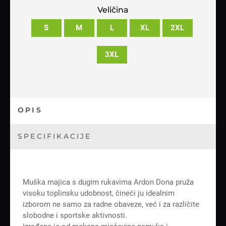
Veličina
S
M
L
XL
2XL
3XL
OPIS
SPECIFIKACIJE
Muška majica s dugim rukavima Ardon Dona pruža
visoku toplinsku udobnost, čineći ju idealnim
izborom ne samo za radne obaveze, već i za različite
slobodne i sportske aktivnosti.