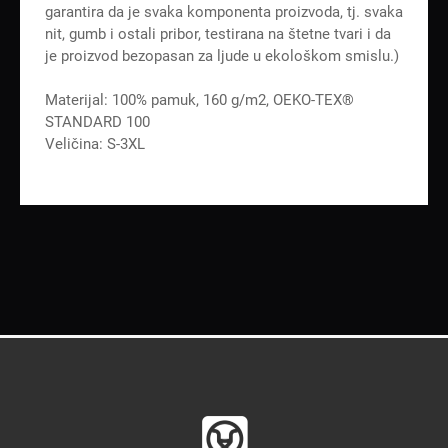
garantira da je svaka komponenta proizvoda, tj. svaka
nit, gumb i ostali pribor, testirana na štetne tvari i da
je proizvod bezopasan za ljude u ekološkom smislu.)
Materijal: 100% pamuk, 160 g/m2, OEKO-TEX®
STANDARD 100
Veličina: S-3XL