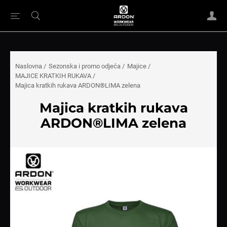
Naslovna
/
Sezonska i promo odjeća
/
Majice
/
MAJICE KRATKIH RUKAVA
/
Majica kratkih rukava ARDON®LIMA zelena
Majica kratkih rukava
ARDON®LIMA zelena