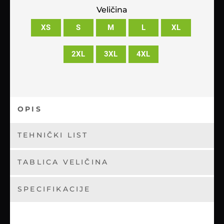
Veličina
XS
S
M
L
XL
2XL
3XL
4XL
OPIS
TEHNIČKI LIST
TABLICA VELIČINA
SPECIFIKACIJE