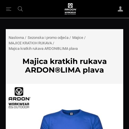
Naslovna
/
Sezonska i promo odjeća
/
Majice
/
MAJICE KRATKIH RUKAVA
/
Majica kratkih rukava ARDON®LIMA plava
Majica kratkih rukava
ARDON®LIMA plava