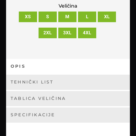
Veličina
XS
S
M
L
XL
2XL
3XL
4XL
OPIS
TEHNIČKI LIST
TABLICA VELIČINA
SPECIFIKACIJE