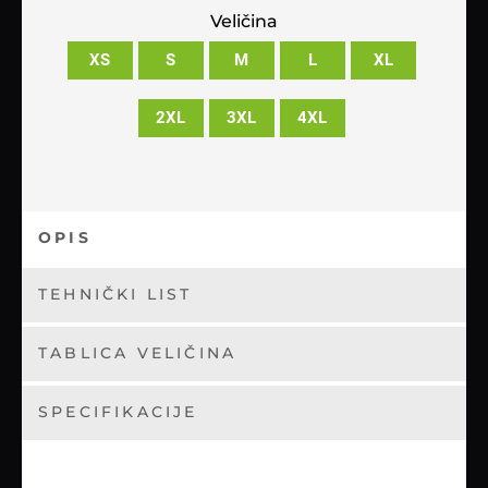
Veličina
XS
S
M
L
XL
2XL
3XL
4XL
OPIS
TEHNIČKI LIST
TABLICA VELIČINA
SPECIFIKACIJE