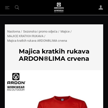
Naslovna
/
Sezonska i promo odjeća
/
Majice
/
MAJICE KRATKIH RUKAVA
/
Majica kratkih rukava ARDON®LIMA crvena
Majica kratkih rukava
ARDON®LIMA crvena