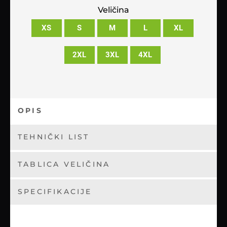
Veličina
XS
S
M
L
XL
2XL
3XL
4XL
OPIS
TEHNIČKI LIST
TABLICA VELIČINA
SPECIFIKACIJE