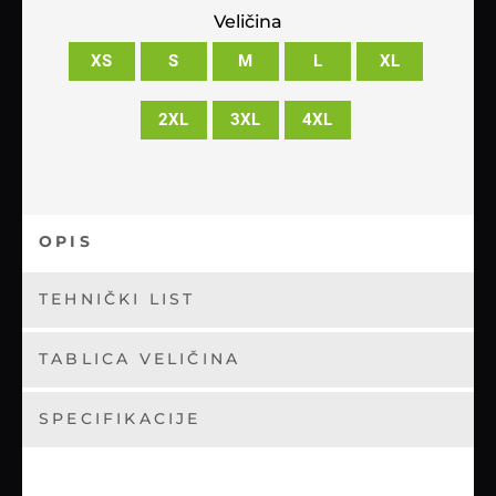
Veličina
XS
S
M
L
XL
2XL
3XL
4XL
OPIS
TEHNIČKI LIST
TABLICA VELIČINA
SPECIFIKACIJE