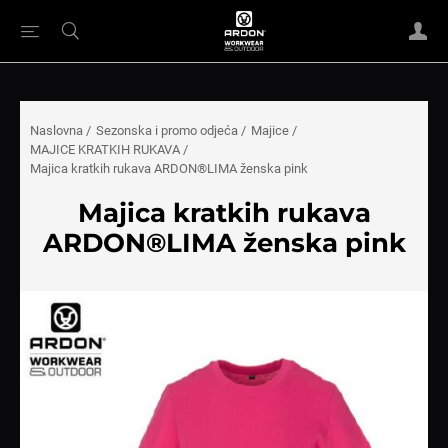
Naslovna
/
Sezonska i promo odjeća
/
Majice
/
MAJICE KRATKIH RUKAVA
/
Majica kratkih rukava ARDON®LIMA ženska pink
Majica kratkih rukava
ARDON®LIMA ženska pink