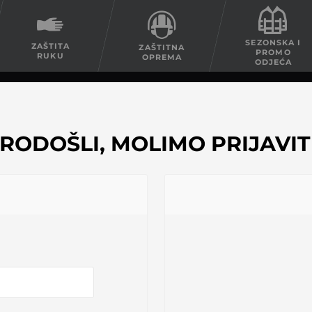
SEZONSKA I
ZAŠTITA
ZAŠTITNA
PROMO
RUKU
OPREMA
ODJEĆA
RODOŠLI, MOLIMO PRIJAVITE