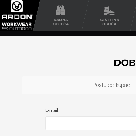
RADNA
ZAŠTITNA
ODJEĆA
OBUĆA
DOB
Postojeći kupac
E-mail: