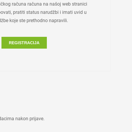
ičkog računa računa na našoj web stranici
vati, pratiti status narudžbi i imati uvid u
žbe koje ste prethodno napravili.
REGISTRACIJA
dacima nakon prijave.