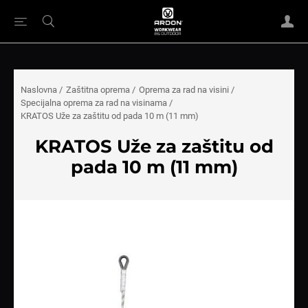
Naslovna
/
Zaštitna oprema
/
Oprema za rad na visini
/
Specijalna oprema za rad na visinama
/
KRATOS Uže za zaštitu od pada 10 m (11 mm)
KRATOS Uže za zaštitu od
pada 10 m (11 mm)