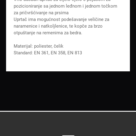
pozicioniranje sa jednom leđnom i jednom točkom
za pričvršćivanje na prsima
Uprtač ima mogućnost podešavanje veličine za
naramenice i natkoljlenice, te kopče za brzo
otpuštanje na remenima za bedra.
Materijal: poliester, čelik
Standard: EN 361, EN 358, EN 813