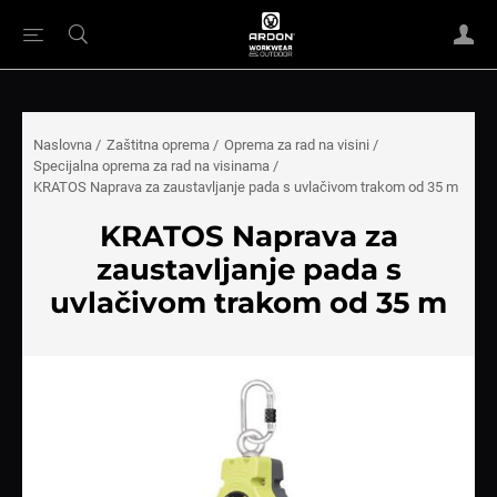
Naslovna
/
Zaštitna oprema
/
Oprema za rad na visini
/
Specijalna oprema za rad na visinama
/
KRATOS Naprava za zaustavljanje pada s uvlačivom trakom od 35 m
KRATOS Naprava za
zaustavljanje pada s
uvlačivom trakom od 35 m