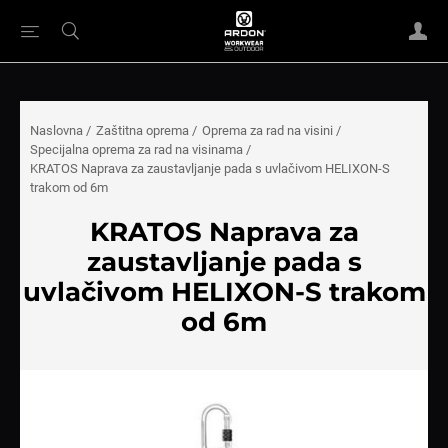
Naslovna
/
Zaštitna oprema
/
Oprema za rad na visini
/
Specijalna oprema za rad na visinama
/
KRATOS Naprava za zaustavljanje pada s uvlačivom HELIXON-S
trakom od 6m
KRATOS Naprava za
zaustavljanje pada s
uvlačivom HELIXON-S trakom
od 6m