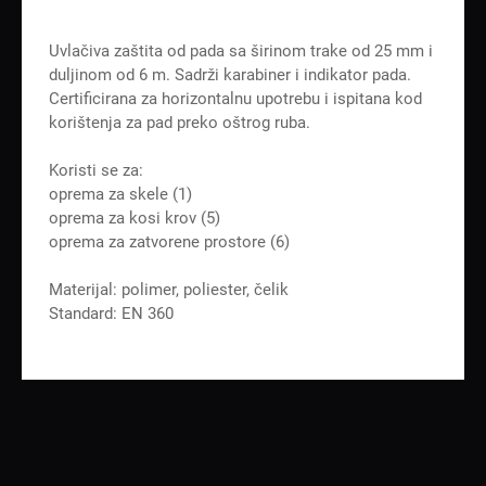
Uvlačiva zaštita od pada sa širinom trake od 25 mm i
duljinom od 6 m. Sadrži karabiner i indikator pada.
Certificirana za horizontalnu upotrebu i ispitana kod
korištenja za pad preko oštrog ruba.
Koristi se za:
oprema za skele (1)
oprema za kosi krov (5)
oprema za zatvorene prostore (6)
Materijal: polimer, poliester, čelik
Standard: EN 360