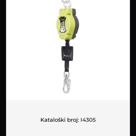
Kataloški broj:
I4305