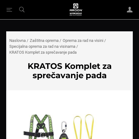
Naslovna
/
Zaštitna oprema
/
Oprema za rad na visini
/
Specijalna oprema za rad na visinama
/
KRATOS Komplet za sprečavanje pada
KRATOS Komplet za
sprečavanje pada