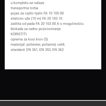
u kompletu se nalaze
transportna torba
pojas za cijelo tijelo FA 10 105 00
staticno uže (10 m) FA 20 103 10
zaštita od pada FA 20 103 00 A s mogučnošću
blokade za radno pozicioniranje
KORISTITI:
oprema za kosi krov (5)
materijal: poliester, poliamid, celik
standard: EN 361, EN 353, EN 362