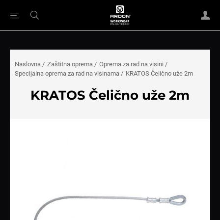
Naslovna
/
Zaštitna oprema
/
Oprema za rad na visini
/
Specijalna oprema za rad na visinama
/
KRATOS Čelično uže 2m
KRATOS Čelično uže 2m