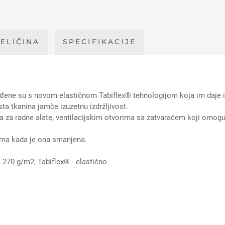
ELIČINA
SPECIFIKACIJE
ne su s novom elastičnom Tabiflex® tehnologijom koja im daje izu
ta tkanina jamče izuzetnu izdržljivost.
 za radne alate, ventilacijskim otvorima sa zatvaračem koji omogu
etima kada je ona smanjena.
a 270 g/m2, Tabiflex® - elastično