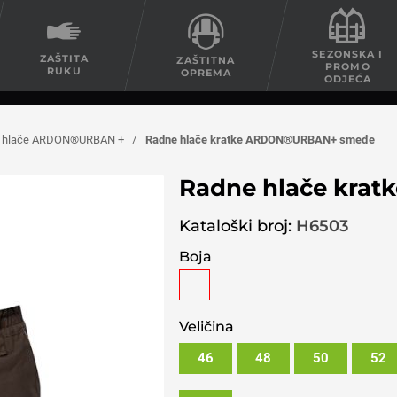
SEZONSKA I
ZAŠTITA
ZAŠTITNA
PROMO
RUKU
OPREMA
ODJEĆA
ne hlače ARDON®URBAN +
/
Radne hlače kratke ARDON®URBAN+ smeđe
Radne hlače kra
Kataloški broj:
H6503
Boja
Veličina
46
48
50
52