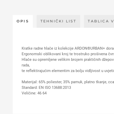
OPIS
TEHNIČKI LIST
TABLICA V
Kratke radne hlače iz kolekcije ARDON®URBAN+ dorađe
Ergonomski oblikovani kroj te trostruko prošivena čvrs
Hlače su opremljene velikim brojem praktičnih džepova
rada,
te reflektirajućim elementim za bolju vidljivost u uvj
Materijal: 65% poliester, 35% pamuk, platno tkanje, cc
Standard: EN ISO 13688:2013
Veličine: 46 64