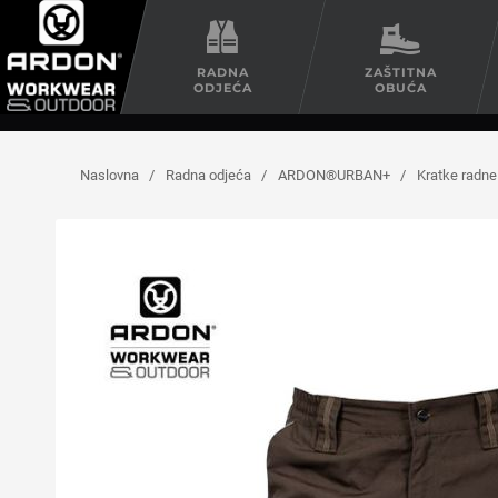
RADNA
ZAŠTITNA
ODJEĆA
OBUĆA
Naslovna
/
Radna odjeća
/
ARDON®URBAN+
/
Kratke rad