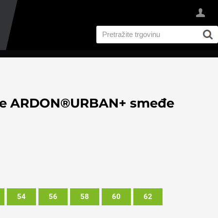
tke ARDON®URBAN+ smeđe
54
56
58
60
62