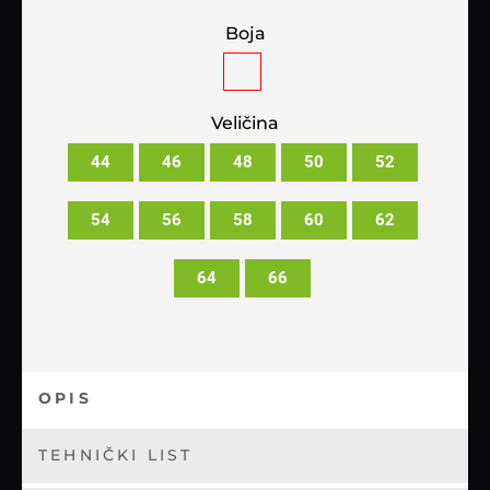
Boja
Veličina
44
46
48
50
52
54
56
58
60
62
64
66
OPIS
TEHNIČKI LIST