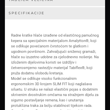
SPECIFIKACIJE
Radne kratke hlače izrađene od elastičnog pamučnog
kepera sa specijalnim materijalom Amalytton®, koji
se odlikuje povećanom čvrstoćom te glatkom i
ugodnom površinom. Zahvaljujući sniženoj gramaži,
hlače su izuzetno udobne za cjelodnevno nošenje. Na
izloženim dijelovima koristi se izdržljiv i
četverosmjerno rastezljiv materijal Tabiflex®, koji
pruža dodatnu slobodu kretanja.
Model se odlikuje visoko funkcionalnim
ergonomskim 3D krojem SLIM FIT koji naglašava
siluetu. U struku se nalazi elastični pojas s dodatnim
skrivenim dvostrukim omčama na stražnjem dijelu za
sigurno postavljanje remena, kao i unutarnja
protuklizna traka za bolju stabilnost tijekom rada.