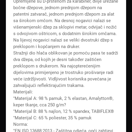
Opremljene su D-prstenom za karabiner, dvije urezane
bočne džepove, jednom prednjom džepom na
patentni zatvarač, jednom prednjom džepom za alat
sa širokom omčom. Na desnoj nogavici nalazi se
višenamjenski džep za sklopivi metar, odvijač i nožić
s odvojivom oštricom, s dodatnim širokim omčama.
Na lijevoj nogavici nalazi se veliki dvostruki džep s
preklopom i kopčanjem na druker.
Stražnji dio hlača oblikovan je pomoću pasa te sadrži
dva džepa, od kojih je desni također zaštićen
preklopom s drukerom. Na najopterećenijim
dijelovima primijenjeno je trostruko prošivanje radi
veće izdržljivosti. Vidljivost korisnika povećana je
zahvaljujući reflektirajućim trakama.
Materijali:
"Materijal A: 98 % pamuk, 2 % elastan, Amalytton®,
keper tkanje, cca 250 g/m?
"Materijal B: 88 % najlon, 12 % spandex, TABIFLEX®
"Materijal C: 65 % poliester, 35 % pamuk
Norma:
"EN ISO 13688:2013 - Zaštitna odjeća, opći zahtjevi