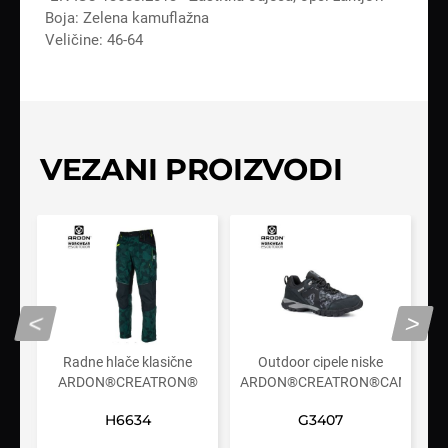
Boja: Zelena kamuflažna
Veličine: 46-64
VEZANI PROIZVODI
<
>
e
Radne hlače klasične
Outdoor cipele niske
HIGH
ARDON®CREATRON®
ARDON®CREATRON®CAMO
A
maskirno zelene
H6634
G3407