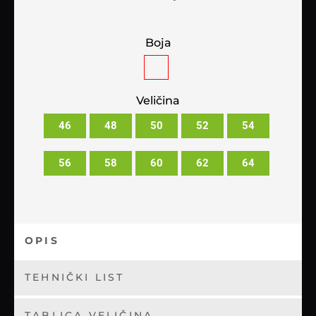
Boja
Veličina
46
48
50
52
54
56
58
60
62
64
OPIS
TEHNIČKI LIST
TABLICA VELIČINA