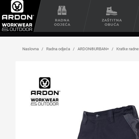
RADNA
ZAŠTITNA
ODJEĆA
OBUĆA
Naslovna
/
Radna odjeća
/
ARDON®URBAN+
/
Kratke rad