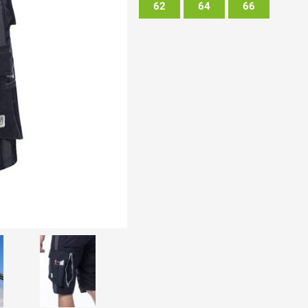
62
64
66