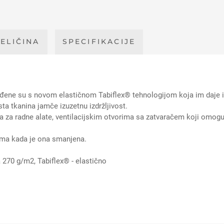
ELIČINA
SPECIFIKACIJE
ne su s novom elastičnom Tabiflex® tehnologijom koja im daje izu
ta tkanina jamče izuzetnu izdržljivost.
 za radne alate, ventilacijskim otvorima sa zatvaračem koji omogu
etima kada je ona smanjena.
a 270 g/m2, Tabiflex® - elastično