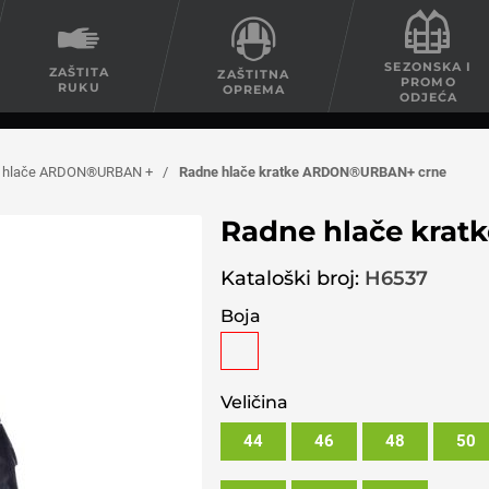
SEZONSKA I
ZAŠTITA
ZAŠTITNA
PROMO
RUKU
OPREMA
ODJEĆA
ne hlače ARDON®URBAN +
/
Radne hlače kratke ARDON®URBAN+ crne
Radne hlače kra
Kataloški broj:
H6537
Boja
Veličina
44
46
48
50