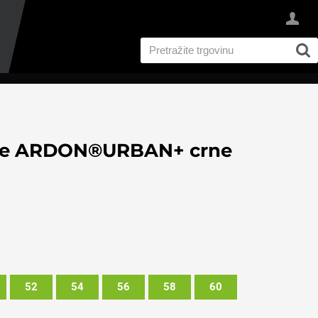
tke ARDON®URBAN+ crne
52
54
56
58
60