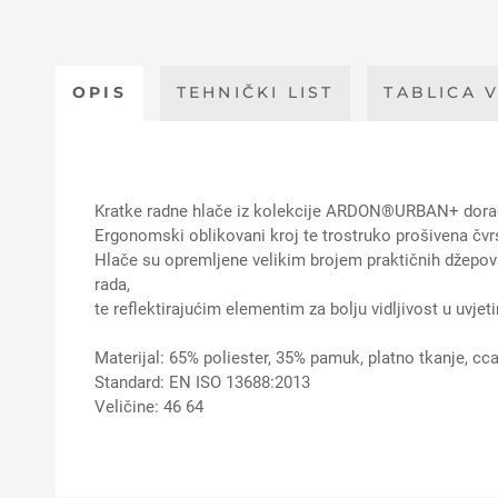
OPIS
TEHNIČKI LIST
TABLICA V
Kratke radne hlače iz kolekcije ARDON®URBAN+ dorađe
Ergonomski oblikovani kroj te trostruko prošivena čvrs
Hlače su opremljene velikim brojem praktičnih džepova
rada,
te reflektirajućim elementim za bolju vidljivost u uvj
Materijal: 65% poliester, 35% pamuk, platno tkanje, cc
Standard: EN ISO 13688:2013
Veličine: 46 64