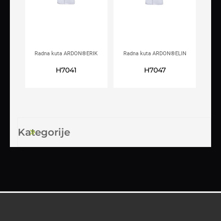
Radna kuta ARDON®ERIK
Radna kuta ARDON®ELIN
muška bijela
ženska bijela
H7041
H7047
Kategorije