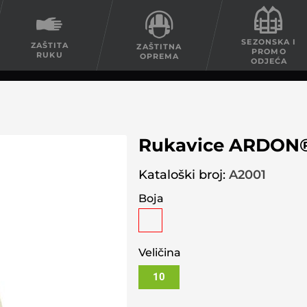
SEZONSKA I
ZAŠTITA
ZAŠTITNA
PROMO
RUKU
OPREMA
ODJEĆA
Rukavice ARDON
Kataloški broj:
A2001
Boja
Veličina
10