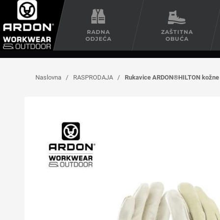
RADNA
ZAŠTITNA
ODJEĆA
OBUĆA
Naslovna
/
RASPRODAJA
/
Rukavice ARDON®HILTON kožne