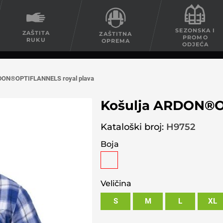
SEZONSKA I
ZAŠTITA
ZAŠTITNA
PROMO
RUKU
OPREMA
ODJEĆA
RDON®OPTIFLANNELS royal plava
Košulja ARDON®O
Kataloški broj:
H9752
Boja
Veličina
S
M
L
XL