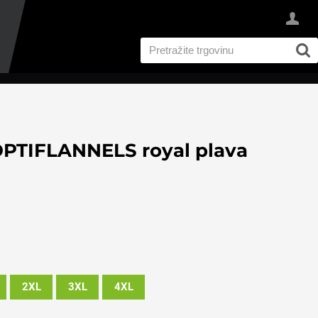
PTIFLANNELS royal plava
2XL
3XL
4XL