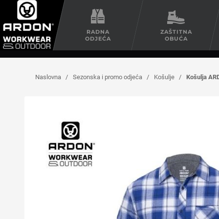
RADNA
ZAŠTITNA
ODJEĆA
OBUĆA
Naslovna
/
Sezonska i promo odjeća
/
Košulje
/
Košulja A