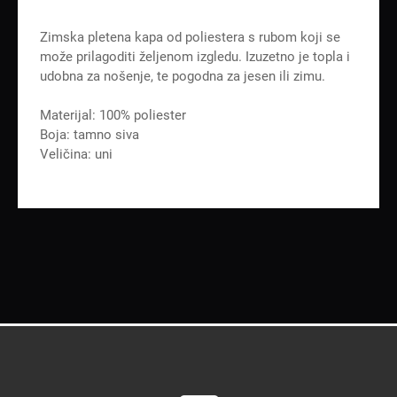
Zimska pletena kapa od poliestera s rubom koji se
može prilagoditi željenom izgledu. Izuzetno je topla i
udobna za nošenje, te pogodna za jesen ili zimu.
Materijal: 100% poliester
Boja: tamno siva
Veličina: uni