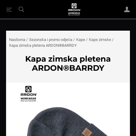
Naslovna
/
Sezonska i promo odjeća
/
Kape
/
Kape zimske
/
Kapa zimska pletena ARDON®BARRDY
Kapa zimska pletena
ARDON®BARRDY