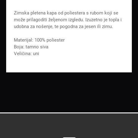
Zimska pletena kapa od poliestera s rubom koji se
može prilagoditi željenom izgledu. Izuzetno je topla i
udobna za nošenje, te pogodna za jesen ili zimu.
Materijal: 100% poliester
Boja: tamno siva
Veličina: uni