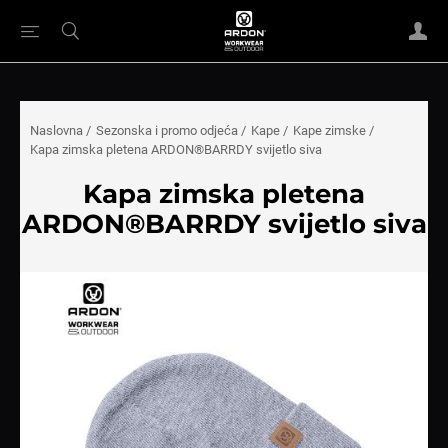
Naslovna
/
Sezonska i promo odjeća
/
Kape
/
Kape zimske
/
Kapa zimska pletena ARDON®BARRDY svijetlo siva
Kapa zimska pletena
ARDON®BARRDY svijetlo siva