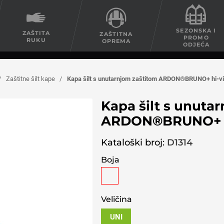
SEZONSKA I
ZAŠTITA
ZAŠTITNA
PROMO
RUKU
OPREMA
ODJEĆA
/
Zaštitne šilt kape
/
Kapa šilt s unutarnjom zaštitom ARDON®BRUNO+ hi-vi
Kapa šilt s unuta
ARDON®BRUNO+ hi
Kataloški broj:
D1314
Boja
Veličina
UNI