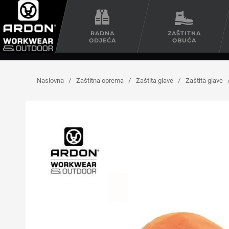
RADNA
ZAŠTITNA
ODJEĆA
OBUĆA
Naslovna
/
Zaštitna oprema
/
Zaštita glave
/
Zaštita glave