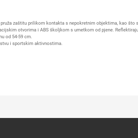
uža zaštitu prilikom kontakta s nepokretnim objektima, kao što su n
lacijskim otvorima i ABS školjkom s umetkom od pjene. Reflektiraju
nu od 54-59 cm.
larstvu i sportskim aktivnostima.