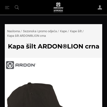
Naslovna
/
Sezonska i promo odjeća
/
Kape
/
Kape šilt
/
Kapa šilt ARDON®LION crna
Kapa šilt ARDON®LION crna