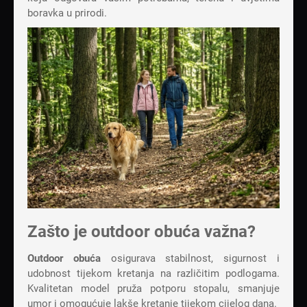
boravka u prirodi.
Zašto je outdoor obuća važna?
Outdoor obuća
osigurava stabilnost, sigurnost i
udobnost tijekom kretanja na različitim podlogama.
Kvalitetan model pruža potporu stopalu, smanjuje
umor i omogućuje lakše kretanje tijekom cijelog dana.