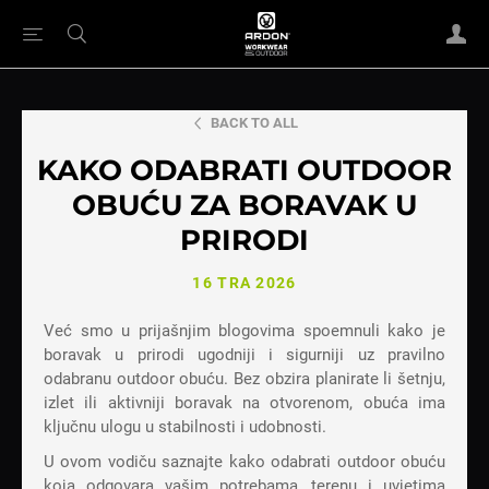
BACK TO ALL
KAKO ODABRATI OUTDOOR
OBUĆU ZA BORAVAK U
PRIRODI
16 TRA 2026
Već smo u prijašnjim blogovima spoemnuli kako je
boravak u prirodi ugodniji i sigurniji uz pravilno
odabranu outdoor obuću. Bez obzira planirate li šetnju,
izlet ili aktivniji boravak na otvorenom, obuća ima
ključnu ulogu u stabilnosti i udobnosti.
U ovom vodiču saznajte kako odabrati outdoor obuću
koja odgovara vašim potrebama, terenu i uvjetima