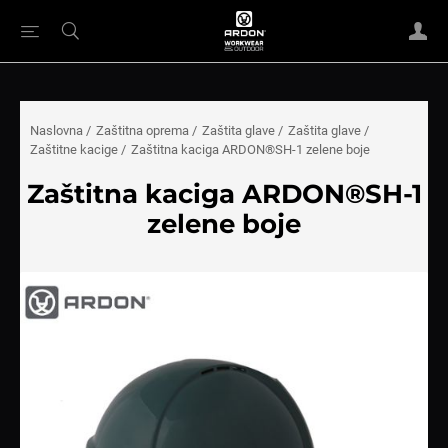
Naslovna
/
Zaštitna oprema
/
Zaštita glave
/
Zaštita glave
/
Zaštitne kacige
/
Zaštitna kaciga ARDON®SH-1 zelene boje
Zaštitna kaciga ARDON®SH-1
zelene boje