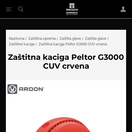
Naslovna
/
Zaštitna oprema
/
Zaštita glave
/
Zaštita glave
/
Zaštitne kacige
/
Zaštitna kaciga Peltor G3000 CUV crvena
Zaštitna kaciga Peltor G3000
CUV crvena