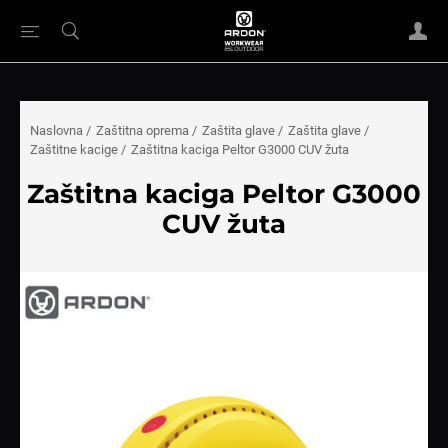
Naslovna
/
Zaštitna oprema
/
Zaštita glave
/
Zaštita glave
/
Zaštitne kacige
/
Zaštitna kaciga Peltor G3000 CUV žuta
Zaštitna kaciga Peltor G3000
CUV žuta