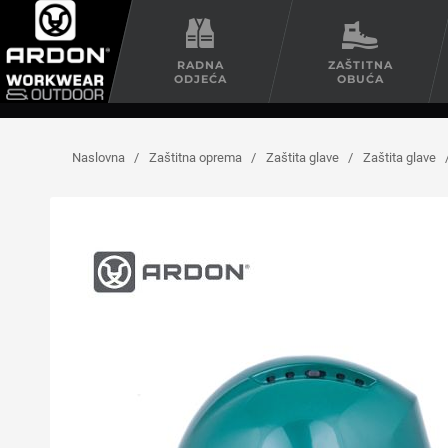
RADNA
ZAŠTITNA
ODJEĆA
OBUĆA
Naslovna
/
Zaštitna oprema
/
Zaštita glave
/
Zaštita glave