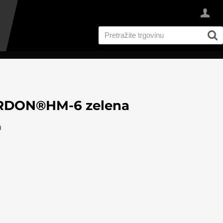
ARDON®HM-6 zelena
a