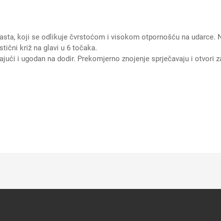
asta, koji se odlikuje čvrstoćom i visokom otpornošću na udarce.
tični križ na glavi u 6 točaka.
jući i ugodan na dodir. Prekomjerno znojenje sprječavaju i otvori za 