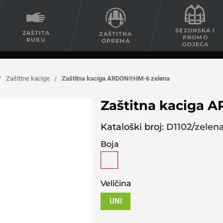
SEZONSKA I
ZAŠTITA
ZAŠTITNA
PROMO
RUKU
OPREMA
ODJEĆA
/
Zaštitne kacige
/
Zaštitna kaciga ARDON®HM-6 zelena
Zaštitna kaciga 
Kataloški broj:
D1102/zelen
Boja
Veličina
UNI