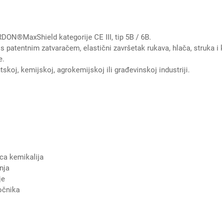
DON®MaxShield kategorije CE III, tip 5B / 6B.
 patentnim zatvaračem, elastični završetak rukava, hlača, struka i k
e.
skoj, kemijskoj, agrokemijskoj ili građevinskoj industriji.
ica kemikalija
nja
je
očnika