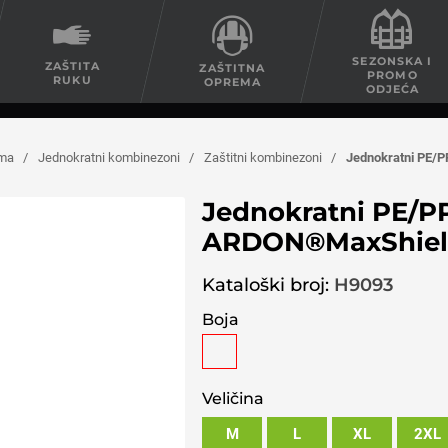
SEZONSKA I
ZAŠTITA
ZAŠTITNA
PROMO
RUKU
OPREMA
ODJEĆA
ema
/
Jednokratni kombinezoni
/
Zaštitni kombinezoni
/
Jednokratni PE/
Jednokratni PE/P
ARDON®MaxShie
Kataloški broj:
H9093
Boja
Veličina
M
L
XL
2XL