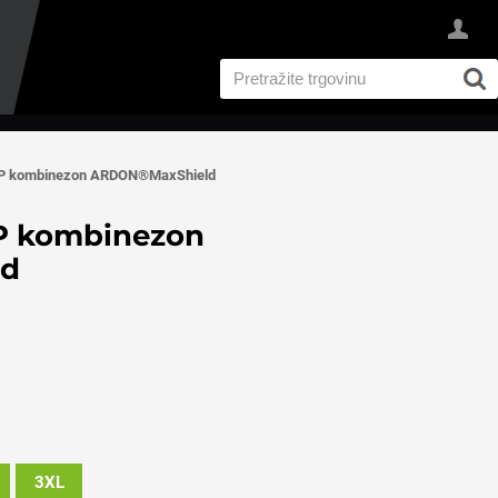
PP kombinezon ARDON®MaxShield
P kombinezon
ld
3XL