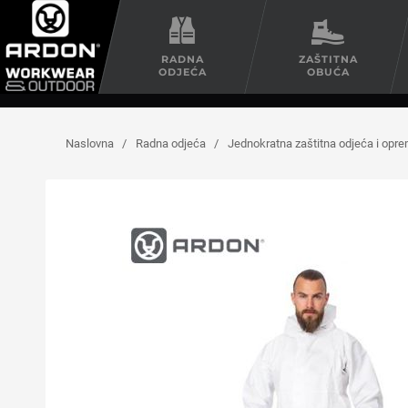
RADNA
ZAŠTITNA
ODJEĆA
OBUĆA
Naslovna
/
Radna odjeća
/
Jednokratna zaštitna odjeća i opr