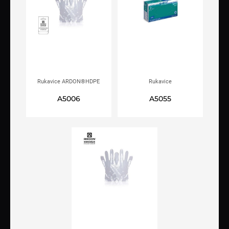
Rukavice ARDON®HDPE
Rukavice
jednokratne s kartončićem
SEMPERGUARD®XPERT bez
A5006
A5055
pudera