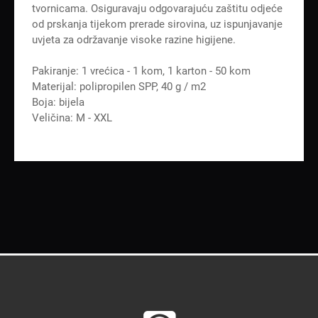
tvornicama. Osiguravaju odgovarajuću zaštitu odjeće
od prskanja tijekom prerade sirovina, uz ispunjavanje
uvjeta za održavanje visoke razine higijene.
Pakiranje: 1 vrećica - 1 kom, 1 karton - 50 kom
Materijal: polipropilen SPP, 40 g / m2
Boja: bijela
Veličina: M - XXL