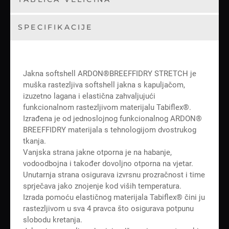
SPECIFIKACIJE
Jakna softshell ARDON®BREEFFIDRY STRETCH je
muška rastezljiva softshell jakna s kapuljačom,
izuzetno lagana i elastična zahvaljujući
funkcionalnom rastezljivom materijalu Tabiflex®.
Izrađena je od jednoslojnog funkcionalnog ARDON®
BREEFFIDRY materijala s tehnologijom dvostrukog
tkanja.
Vanjska strana jakne otporna je na habanje,
vodoodbojna i također dovoljno otporna na vjetar.
Unutarnja strana osigurava izvrsnu prozračnost i time
sprječava jako znojenje kod viših temperatura.
Izrada pomoću elastičnog materijala Tabiflex® čini ju
rastezljivom u sva 4 pravca što osigurava potpunu
slobodu kretanja.