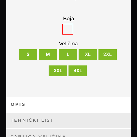
Boja
Veličina
S
M
L
XL
2XL
3XL
4XL
OPIS
TEHNIČKI LIST
TABLICA VELIČINA