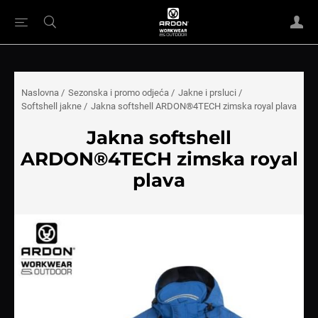
Naslovna
/
Sezonska i promo odjeća
/
Jakne i prsluci
/
Softshell jakne
/
Jakna softshell ARDON®4TECH zimska royal plava
Jakna softshell
ARDON®4TECH zimska royal
plava