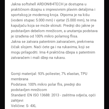
Jakna softshell ARDON®4TECH je dostupna u
praktičnom dizajnu s impresivnim plavim detaljima i
sportskog je modernog kroja. Otporna je na kišu
(vodeni stupac 5.000 mm) i vjetar (5.000 mm), te ima
kapuljaču koja se može skinuti. Prednji dio jakne je
podstavljen debelom mrežicom, a unutarnja podstava
je izrađena od 100% mikro polarnog flisa.
Jakna se zatvara patentnim zatvaračem, prekrivena
čičak slojem. Naći ćete ga i na rukavima, koji se
mogu prilagoditi. Ima 4 praktična džepa s patentnim
zatvaračem i mali džep na rukavu.
Gornji materijal: 93% poliester, 7% elastan, TPU
membrana
Podstava: 100% mikro polar flis, prednji dio
podstavljen mrežicom
Standard: EN ISO 13688: 2013 - zaštitna odjeća, opći
zahtjevi
Veličine: S- 4XL