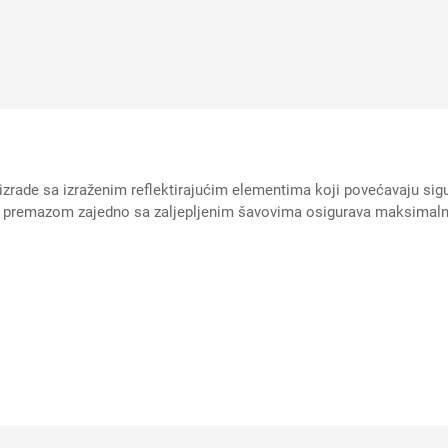
rade sa izraženim reflektirajućim elementima koji povećavaju sigurn
im premazom zajedno sa zaljepljenim šavovima osigurava maksimal