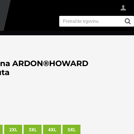
 jakna ARDON®HOWARD
uta
2XL
3XL
4XL
5XL