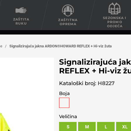
SEZONSKA I
ZAŠTITA
ZAŠTITNA
PROMO
RUKU
OPREMA
ODJEĆA
ne
/
Signalizirajuća jakna ARDON®HOWARD REFLEX + Hi-viz žuta
Signalizirajuća
REFLEX + Hi-viz ž
Kataloški broj:
H8227
Boja
Veličina
S
M
L
XL