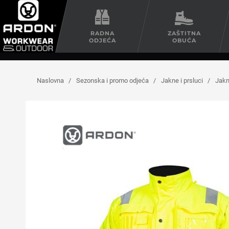
RADNA
ZAŠTITNA
ODJEĆA
OBUĆA
Naslovna
/
Sezonska i promo odjeća
/
Jakne i prsluci
/
Jak