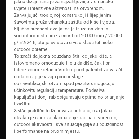
jakna dizajnirana je za najzahtjevnije vremenske
uvjete i intenzivne aktivnosti na otvorenom.
Zahvaljujući troslojnoj konstrukciji i lijepljenim
šavovima, pruža vrhunsku zaštitu od kiše i vjetra.
Ključna prednost ove jakne je izuzetno visoka
vodootpornost i prozračnost od 20 000 mm / 20 000
g/m2/24 h, što je svrstava u višu klasu tehničke
outdoor opreme.
To znači da jakna pouzdano štiti od jake kiše, a
istovremeno omogucuje tijelu da diše, čak i pri
intenzivnom kretanju.Vodootporni patentni zatvarači
dodatno sprječavaju prodor vlage,
dok ventilacijski otvori ispod pazuha omogućuju
učinkovitu regulaciju temperature. Podesiva
kapuljača i donji rub osiguravaju optimalno prianjanje
i zaštitu.
S više praktičnih džepova za pohranu, ova jakna
idealan je izbor za planinarenje, rad na otvorenom,
outdoor aktivnosti i sve situacije gdje su pouzdanost
i performanse na prvom mjestu.