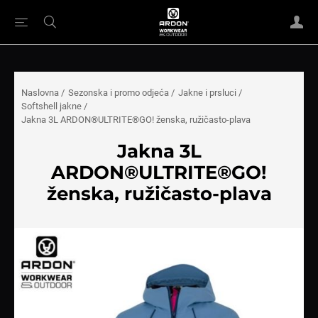
Naslovna
/
Sezonska i promo odjeća
/
Jakne i prsluci
/
Softshell jakne
/
Jakna 3L ARDON®ULTRITE®GO! ženska, ružičasto-plava
Jakna 3L
ARDON®ULTRITE®GO!
ženska, ružičasto-plava