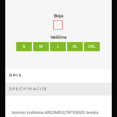
Boja
Veličina
S
M
L
XL
2XL
OPIS
SPECIFIKACIJE
Iznimno kvalitetna ARDON®ULTRITE®GO! ženska