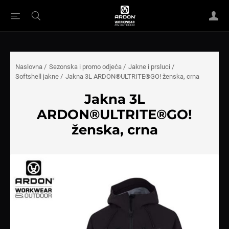
Naslovna
/
Sezonska i promo odjeća
/
Jakne i prsluci
/
Softshell jakne
/
Jakna 3L ARDON®ULTRITE®GO! ženska, crna
Jakna 3L
ARDON®ULTRITE®GO!
ženska, crna