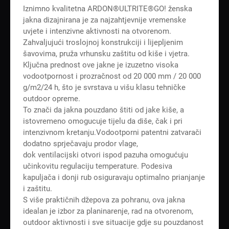
Iznimno kvalitetna ARDON®ULTRITE®GO! ženska
jakna dizajnirana je za najzahtjevnije vremenske
uvjete i intenzivne aktivnosti na otvorenom.
Zahvaljujući troslojnoj konstrukciji i lijepljenim
šavovima, pruža vrhunsku zaštitu od kiše i vjetra.
Ključna prednost ove jakne je izuzetno visoka
vodootpornost i prozračnost od 20 000 mm / 20 000
g/m2/24 h, što je svrstava u višu klasu tehničke
outdoor opreme.
To znači da jakna pouzdano štiti od jake kiše, a
istovremeno omogucuje tijelu da diše, čak i pri
intenzivnom kretanju.Vodootporni patentni zatvarači
dodatno sprječavaju prodor vlage,
dok ventilacijski otvori ispod pazuha omogućuju
učinkovitu regulaciju temperature. Podesiva
kapuljača i donji rub osiguravaju optimalno prianjanje
i zaštitu.
S više praktičnih džepova za pohranu, ova jakna
idealan je izbor za planinarenje, rad na otvorenom,
outdoor aktivnosti i sve situacije gdje su pouzdanost