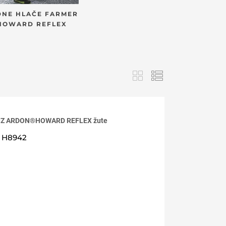
DNE HLAČE FARMER
HOWARD REFLEX
 VIZ ARDON®HOWARD REFLEX žute
H8942