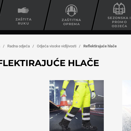
SEZONSKA 
ZAŠTITA
ZAŠTITNA
PROMO
RUKU
OPREMA
ODJEĆA
a
/
Radna odjeća
/
Odjeća visoke vidljivosti
/
Reflektirajuće hlače
FLEKTIRAJUĆE HLAČE