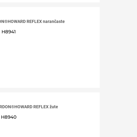
RDON®HOWARD REFLEX narančaste
H8941
Z ARDON®HOWARD REFLEX žute
H8940