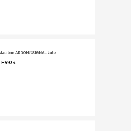
 klasične ARDON®SIGNAL žute
H5934