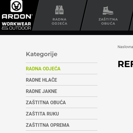
RADNA
ZAŠTITNA
ODJEĆA
OBUĆA
Naslovn
Kategorije
RE
RADNA ODJEĆA
RADNE HLAČE
RADNE JAKNE
ZAŠTITNA OBUĆA
ZAŠTITA RUKU
ZAŠTITNA OPREMA