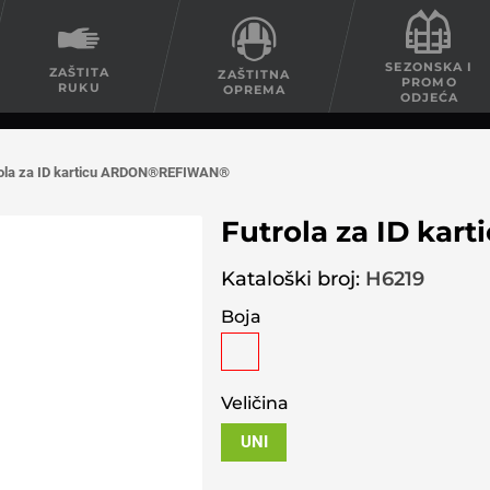
SEZONSKA I
ZAŠTITA
ZAŠTITNA
PROMO
RUKU
OPREMA
ODJEĆA
rola za ID karticu ARDON®REFIWAN®
Futrola za ID k
Kataloški broj:
H6219
Boja
Veličina
UNI