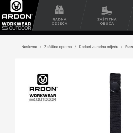
RADNA
ZAŠTITNA
ODJEĆA
OBUĆA
Naslovna
/
Zaštitna oprema
/
Dodaci za radnu odjeću
/
Fut