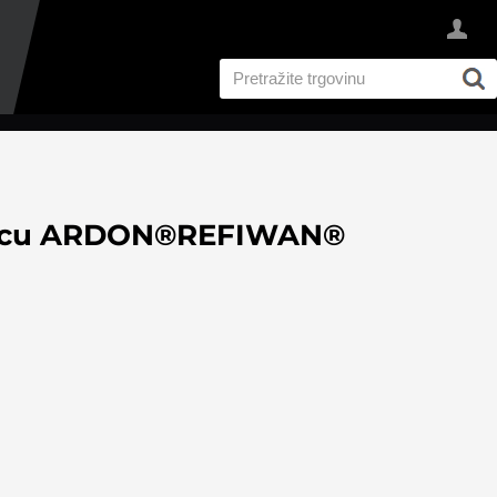
articu ARDON®REFIWAN®