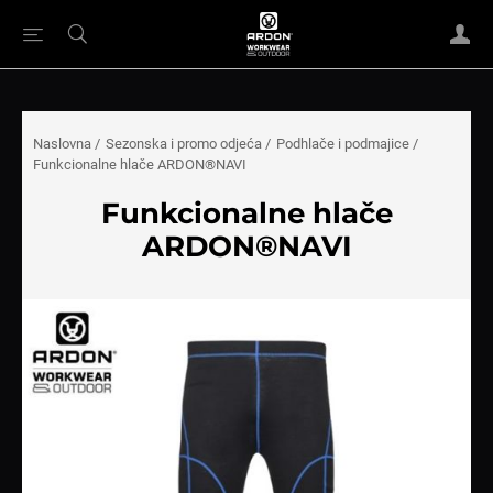
Naslovna
/
Sezonska i promo odjeća
/
Podhlače i podmajice
/
Funkcionalne hlače ARDON®NAVI
Funkcionalne hlače
ARDON®NAVI