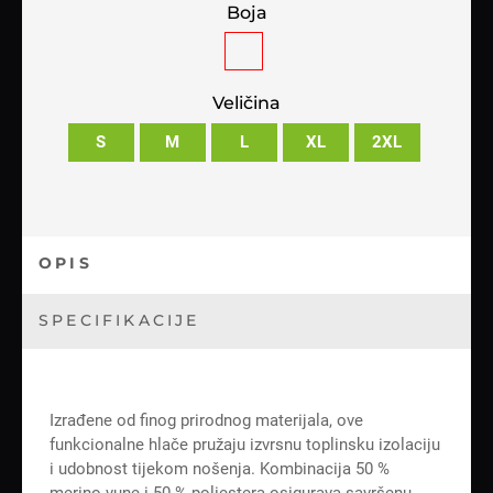
Boja
Veličina
S
M
L
XL
2XL
OPIS
SPECIFIKACIJE
Izrađene od finog prirodnog materijala, ove
funkcionalne hlače pružaju izvrsnu toplinsku izolaciju
i udobnost tijekom nošenja. Kombinacija 50 %
merino vune i 50 % poliestera osigurava savršenu