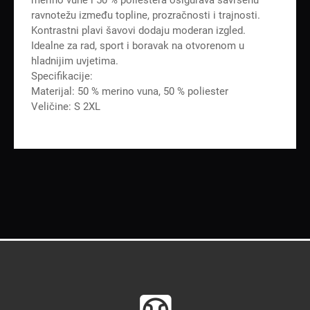
ravnotežu između topline, prozračnosti i trajnosti.
Kontrastni plavi šavovi dodaju moderan izgled.
Idealne za rad, sport i boravak na otvorenom u
hladnijim uvjetima.
Specifikacije:
Materijal: 50 % merino vuna, 50 % poliester
Veličine: S 2XL