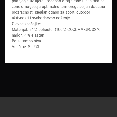
prianjanje uz tijelo. Posebno dizajnirane funkcionalne
zone omogućuju optimalnu termoregulaciju i dodatnu
prozračnost. Idealan odabir za sport, outdoor
aktivnosti i svakodnevno nošenje.
Glavne značajke:
Materijal: 64 % poliester (100 % COOLMAX®), 32 %
najlon, 4 % elastan
Boja: tamno siva
Veličine: S - 2XL