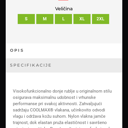
Veličina
S
M
L
XL
2XL
OPIS
SPECIFIKACIJE
Visokofunkcionalno donje rublje u originalnom stilu
osigurava maksimalnu udobnost i vrhunske
performanse pri svakoj aktivnosti. Zahvaljujući
sadržaju COOLMAX® vlakana, učinkovito odvodi
vlagu i održava kožu suhom. Nylon vlakna jamče
trajnost, dok elastan pruža elastičnost i savršeno