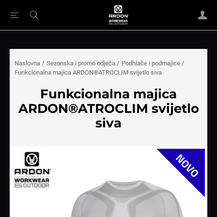
Naslovna
/
Sezonska i promo odjeća
/
Podhlače i podmajice
/
Funkcionalna majica ARDON®ATROCLIM svijetlo siva
Funkcionalna majica
ARDON®ATROCLIM svijetlo
siva