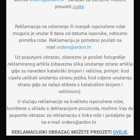
preuzeti
ovdje
.
Reklamacija na oštećenje ili manjak isporučene robe
moguća je unutar 8 dana od datuma isporuke
,
odnosno
primitka robe. Reklamaciju je potrebno poslati na
mail
orders@ardon.hr
.
Uz popunjeni obrazac, obavezno je poslati fotografije
reklamiranog artikla (obavezna slika unutarnje strane artikla
gdje su navedeni kataloški brojevi i veličina, primjer: kod
cipela uslikati unutarnju stranu jezika, kod odjeće unutarnju
stranu gdje se nalazi etiketa s kataloškim brojem i
veličinom).
U slučaju reklamacije na kvalitetu isporučene robe,
korištene u skladu s deklaracijom proizvoda, molimo Vas da
popunite obrazac za reklamaciju s linka niže i pošaljete ga
na e-mail orders@ardon.hr .
REKLAMACIJSKI OBRAZAC MOŽETE PREUZETI
OVDJE
.