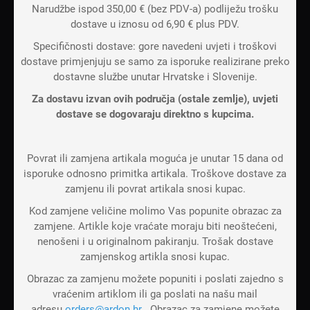
Narudžbe ispod 350,00 € (bez PDV-a) podliježu trošku
dostave u iznosu od 6,90 € plus PDV.
Specifičnosti dostave: gore navedeni uvjeti i troškovi
dostave primjenjuju se samo za isporuke realizirane preko
dostavne službe unutar Hrvatske i Slovenije.
Za dostavu izvan ovih područja (ostale zemlje), uvjeti
dostave se dogovaraju direktno s kupcima.
Povrat ili zamjena artikala moguća je unutar 15 dana od
isporuke odnosno primitka artikala. Troškove dostave za
zamjenu ili povrat artikala snosi kupac.
Kod zamjene veličine molimo Vas popunite obrazac za
zamjene. Artikle koje vraćate moraju biti neoštećeni,
nenošeni i u originalnom pakiranju. Trošak dostave
zamjenskog artikla snosi kupac.
Obrazac za zamjenu možete popuniti i poslati zajedno s
vraćenim artiklom ili ga poslati na našu mail
adresu
orders@ardon.hr
. Obrazac za zamjene možete