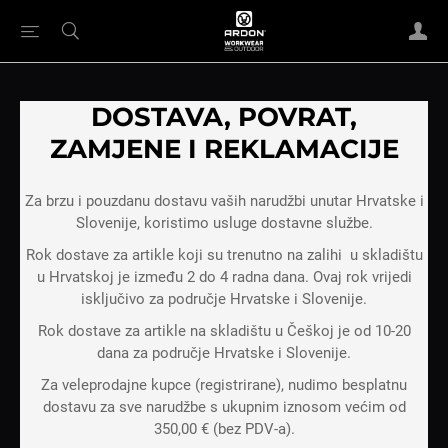
DOSTAVA, POVRAT,
ZAMJENE I REKLAMACIJE
Za brzu i pouzdanu dostavu vaših narudžbi unutar Hrvatske i
Slovenije, koristimo usluge dostavne službe.
Rok dostave za artikle koji su trenutno na zalihi u skladištu
u Hrvatskoj je između 2 do 4 radna dana. Ovaj rok vrijedi
isključivo za područje Hrvatske i Slovenije.
Rok dostave za artikle na skladištu u Češkoj je od 10-20
dana za područje Hrvatske i Slovenije.
Za veleprodajne kupce (registrirane), nudimo besplatnu
dostavu za sve narudžbe s ukupnim iznosom većim od
350,00 € (bez PDV-a).